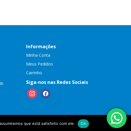
Informações
Minha Conta
Meus Pedidos
Carrinho
Siga-nos nas Redes Sociais
8h
instagram
facebook
assumiremos que está satisfeito com ele.
Ok
empresanainternet.net