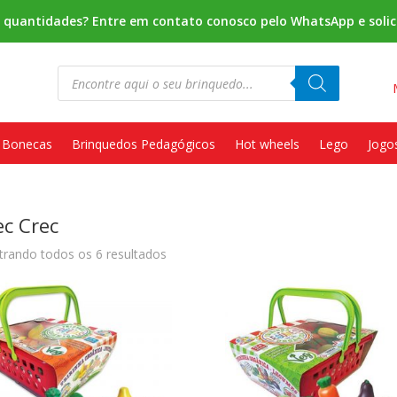
s quantidades? Entre em contato conosco pelo WhatsApp e solic
Pesquisar
produtos
Bonecas
Brinquedos Pedagógicos
Hot wheels
Lego
Jogo
ec Crec
rando todos os 6 resultados