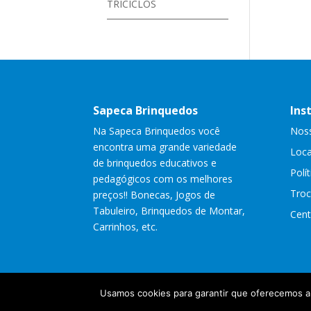
TRICICLOS
Sapeca Brinquedos
Ins
Na Sapeca Brinquedos você
Noss
encontra uma grande variedade
Loca
de brinquedos educativos e
Polí
pedagógicos com os melhores
Troc
preços!! Bonecas, Jogos de
Tabuleiro, Brinquedos de Montar,
Cent
Carrinhos, etc.
Usamos cookies para garantir que oferecemos a m
Copyright Sapeca Brinqued