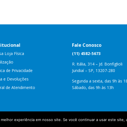
titucional
Fale Conosco
a Loja Física
(11) 4582-5673
lização
R. Itália, 314 – Jd. Bonfiglioli
tica de Privacidade
Jundiaí – SP, 13207-280
a e Devoluções
Segunda a sexta, das 9h às 1
ral de Atendimento
Sábado, das 9h às 13h
elhor experiência em nosso site. Se você continuar a usar este site, 
os | Desenvolvido por Webdas | Sua Empresa na Internet -
www.sua