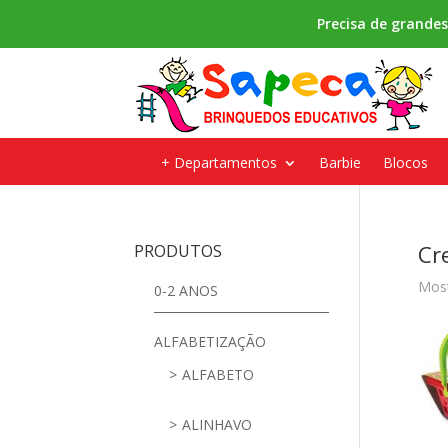
Precisa de grande
+ Departamentos
Barbie
Blocos
Cr
PRODUTOS
Most
0-2 ANOS
ALFABETIZAÇÃO
ALFABETO
ALINHAVO