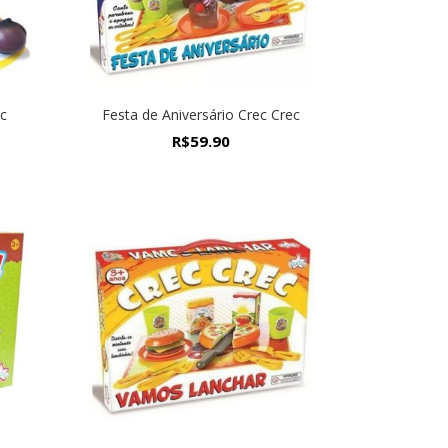
ec
Festa de Aniversário Crec Crec
R$
59.90