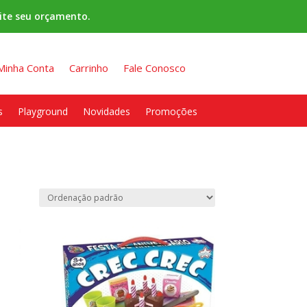
ite seu orçamento.
Minha Conta
Carrinho
Fale Conosco
s
Playground
Novidades
Promoções