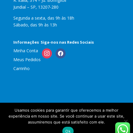
R. Itália, 314 – Jd. Bonfiglioli
Jundiaí – SP, 13207-280
Segunda a sexta, das 9h às 18h
Sábado, das 9h às 13h
Informações
Siga-nos nas Redes Sociais
Minha Conta
instagram
facebook
Meus Pedidos
Carrinho
Usamos cookies para garantir que oferecemos a melhor
experiência em nosso site. Se você continuar a usar este site,
Copyright Sapeca Brinquedos | Desenvolvido por
assumiremos que está satisfeito com ele.
Webdas | Sua Empresa na Internet -
Ok
www.suaempresanainternet.net