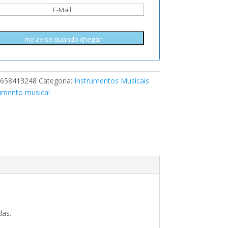
me avise quando chegar
658413248
Categoria:
Instrumentos Musicais
rumento musical
das.