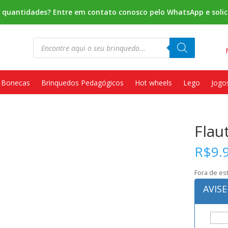
s quantidades? Entre em contato conosco pelo WhatsApp e solic
Pesquisar
produtos
Bonecas
Brinquedos Pedagógicos
Hot wheels
Lego
Jogo
Flau
R$
9.
Fora de es
AVIS