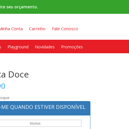
ite seu orçamento.
Minha Conta
Carrinho
Fale Conosco
s
Playground
Novidades
Promoções
ta Doce
90
toque
E-ME QUANDO ESTIVER DISPONÍVEL