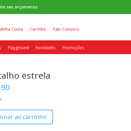
ite seu orçamento.
Minha Conta
Carrinho
Fale Conosco
s
Playground
Novidades
Promoções
alho estrela
.90
e
ionar ao carrinho
e