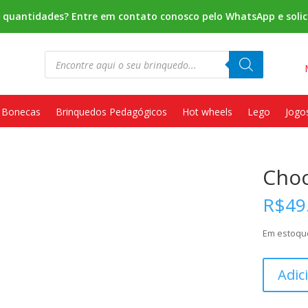
s quantidades? Entre em contato conosco pelo WhatsApp e solic
Pesquisar
produtos
Bonecas
Brinquedos Pedagógicos
Hot wheels
Lego
Jogo
Choc
R$
49
Em estoqu
Chocalho
Adic
estrela
quantidad