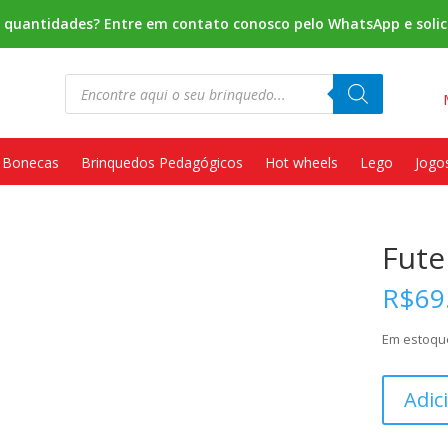
s quantidades? Entre em contato conosco pelo WhatsApp e solic
Pesquisar
produtos
Bonecas
Brinquedos Pedagógicos
Hot wheels
Lego
Jogo
Fute
R$
69
Em estoqu
Futebol
Adic
Peteleco
quantidad