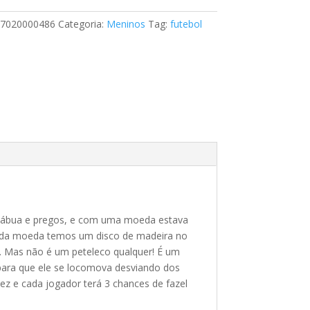
7020000486
Categoria:
Meninos
Tag:
futebol
 tábua e pregos, e com uma moeda estava
gar da moeda temos um disco de madeira no
o. Mas não é um peteleco qualquer! É um
 para que ele se locomova desviando dos
vez e cada jogador terá 3 chances de fazel