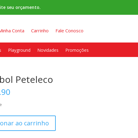
ite seu orçamento.
Minha Conta
Carrinho
Fale Conosco
s
Playground
Novidades
Promoções
bol Peteleco
.90
e
ionar ao carrinho
e