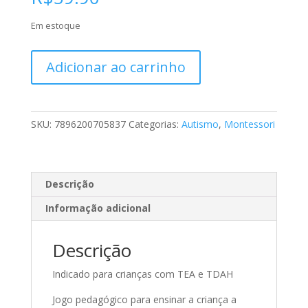
Em estoque
Jogo
Adicionar ao carrinho
Cadê
o
seu
pé?
SKU:
7896200705837
Categorias:
Autismo
,
Montessori
quantidade
Descrição
Informação adicional
Descrição
Indicado para crianças com TEA e TDAH
Jogo pedagógico para ensinar a criança a