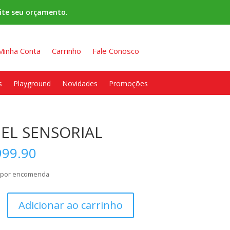
ite seu orçamento.
Minha Conta
Carrinho
Fale Conosco
s
Playground
Novidades
Promoções
NEL SENSORIAL
999.90
l por encomenda
Adicionar ao carrinho
AL
e