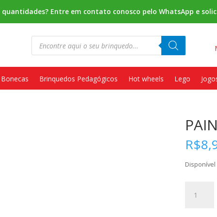
s quantidades? Entre em contato conosco pelo WhatsApp e solic
Pesquisar
produtos
Bonecas
Brinquedos Pedagógicos
Hot wheels
Lego
Jogo
PAI
R$
8,
Disponíve
PAINEL
SENSORI
quantidad