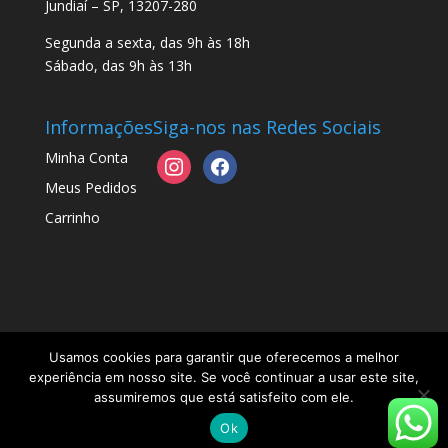
Jundiaí – SP, 13207-280
Segunda a sexta, das 9h às 18h
Sábado, das 9h às 13h
Informações
Siga-nos nas Redes Sociais
Minha Conta
instagram
facebook
Meus Pedidos
Carrinho
Usamos cookies para garantir que oferecemos a melhor
experiência em nosso site. Se você continuar a usar este site,
Copyright Sapeca Brinquedos | Desenvolvido por
assumiremos que está satisfeito com ele.
Webdas | Sua Empresa na Internet -
Ok
www.suaempresanainternet.net