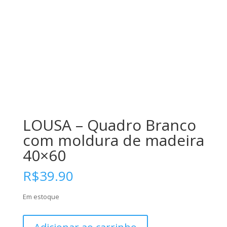
LOUSA – Quadro Branco
com moldura de madeira
40×60
R$
39.90
Em estoque
LOUSA