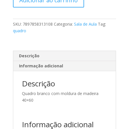
Adicionar ao carrinho
-
Quadro
Branco
com
SKU:
7897858313108
Categoria:
Sala de Aula
Tag:
moldura
quadro
de
madeira
40x60
quantidade
Descrição
Informação adicional
Descrição
Quadro branco com moldura de madeira
40×60
Informação adicional