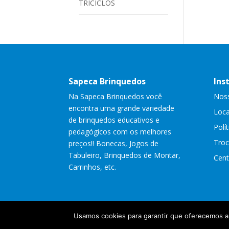
TRICICLOS
Sapeca Brinquedos
Ins
Na Sapeca Brinquedos você
Noss
encontra uma grande variedade
Loca
de brinquedos educativos e
Polí
pedagógicos com os melhores
Troc
preços!! Bonecas, Jogos de
Tabuleiro, Brinquedos de Montar,
Cent
Carrinhos, etc.
Usamos cookies para garantir que oferecemos a m
Copyright Sapeca Brinqued