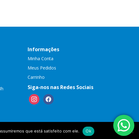
Informações
Minha Conta
Meus Pedidos
Carrinho
Siga-nos nas Redes Sociais
8h
instagram
facebook
assumiremos que está satisfeito com ele.
Ok
empresanainternet.net