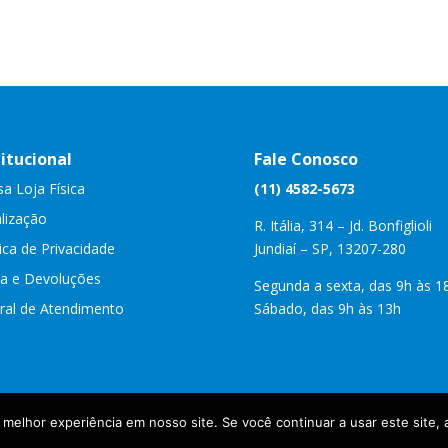
titucional
Fale Conosco
a Loja Física
(11) 4582-5673
lização
R. Itália, 314 – Jd. Bonfiglioli
tica de Privacidade
Jundiaí – SP, 13207-280
a e Devoluções
Segunda a sexta, das 9h às 1
ral de Atendimento
Sábado, das 9h às 13h
elhor experiência em nosso site. Se você continuar a usar este site, 
os | Desenvolvido por Webdas | Sua Empresa na Internet -
www.sua