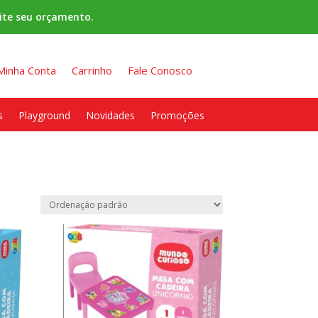
ite seu orçamento.
Minha Conta
Carrinho
Fale Conosco
s
Playground
Novidades
Promoções