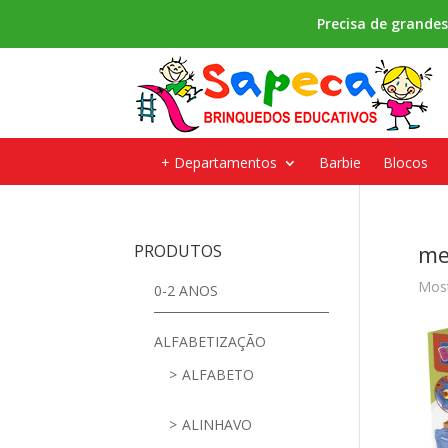
Precisa de grande
+ Departamentos
Barbie
Blocos
me
PRODUTOS
Most
0-2 ANOS
ALFABETIZAÇÃO
ALFABETO
ALINHAVO